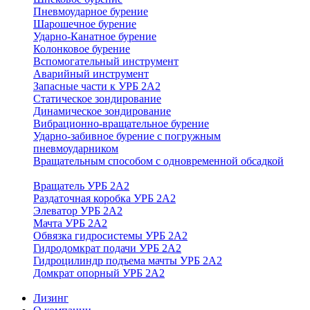
Пневмоударное бурение
Шарошечное бурение
Ударно-Канатное бурение
Колонковое бурение
Вспомогательный инструмент
Аварийный инструмент
Запасные части к УРБ 2А2
Статическое зондирование
Динамическое зондирование
Вибрационно-вращательное бурение
Ударно-забивное бурение с погружным
пневмоударником
Вращательным способом с одновременной обсадкой
Вращатель УРБ 2А2
Раздаточная коробка УРБ 2А2
Элеватор УРБ 2А2
Мачта УРБ 2А2
Обвязка гидросистемы УРБ 2А2
Гидродомкрат подачи УРБ 2А2
Гидроцилиндр подъема мачты УРБ 2А2
Домкрат опорный УРБ 2А2
Лизинг