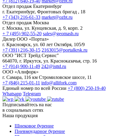
+7 (812) 640-19-40
market@ozbt.ru
Отдел продаж Екатеринбург
г. Екатеринбург, Фронтовых бригад , 18
+7 (343) 216-61-33
market@ozbt.ru
Отдел продаж Москва
г. Москва, ул. Кунцевская, д. 9, корп. 2
+ 7 (495) 902-55-20
sales@geomash.ru
Дилер ООО «Портал»
г. Красноярск, ул. 60 лет Октября, 105/9
+7 (391) 216-30-15
2163015@portalkrsk.ru
ООО "ИСТ Трейд Сервис"
664070, г. Иркутск, ул. Красноказачья, стр. 16
+7 (914) 900-11-49
242@isttd.ru
ООО «Алифорк»
г. Самара, 116 км Стромиловское шоссе, 11
+7 (846) 215-01-11
info@allifork.com
Единый номер по всей России
+7 (800) 250-19-40
Whatsapp
Telegram
Подписывайтесь на нас
в социальных сетях
Наша продукция
Шнековое бурение
Пневмоударное бурение