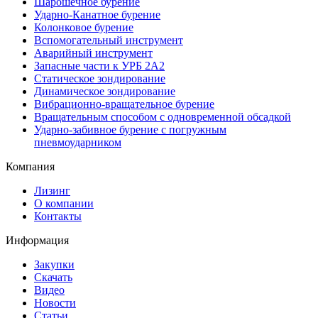
Шарошечное бурение
Ударно-Канатное бурение
Колонковое бурение
Вспомогательный инструмент
Аварийный инструмент
Запасные части к УРБ 2А2
Статическое зондирование
Динамическое зондирование
Вибрационно-вращательное бурение
Вращательным способом с одновременной обсадкой
Ударно-забивное бурение с погружным
пневмоударником
Компания
Лизинг
О компании
Контакты
Информация
Закупки
Скачать
Видео
Новости
Статьи