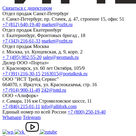
Связаться с директором
Отдел продаж Санкт-Петербург
г. Санкт-Петербург, пр. Стачек, д. 47, строение 15, офис 51
+7 (812) 640-19-40
market@ozbt.ru
Отдел продаж Екатеринбург
г. Екатеринбург, Фронтовых бригад , 18
+7 (343) 216-61-33
market@ozbt.ru
Отдел продаж Москва
г. Москва, ул. Кунцевская, д. 9, корп. 2
+ 7 (495) 902-55-20
sales@geomash.ru
Дилер ООО «Портал»
г. Красноярск, ул. 60 лет Октября, 105/9
+7 (391) 216-30-15
2163015@portalkrsk.ru
ООО "ИСТ Трейд Сервис"
664070, г. Иркутск, ул. Красноказачья, стр. 16
+7 (914) 900-11-49
242@isttd.ru
ООО «Алифорк»
г. Самара, 116 км Стромиловское шоссе, 11
+7 (846) 215-01-11
info@allifork.com
Единый номер по всей России
+7 (800) 250-19-40
Whatsapp
Telegram