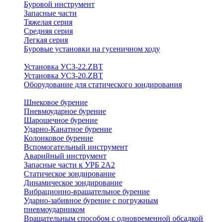
Буровой инструмент
Запасные части
Тяжелая серия
Средняя серия
Легкая серия
Буровые установки на гусеничном ходу
Установка УСЗ-22.ZBT
Установка УСЗ-20.ZBT
Оборудование для статического зондирования
Шнековое бурение
Пневмоударное бурение
Шарошечное бурение
Ударно-Канатное бурение
Колонковое бурение
Вспомогательный инструмент
Аварийный инструмент
Запасные части к УРБ 2А2
Статическое зондирование
Динамическое зондирование
Вибрационно-вращательное бурение
Ударно-забивное бурение с погружным
пневмоударником
Вращательным способом с одновременной обсадкой