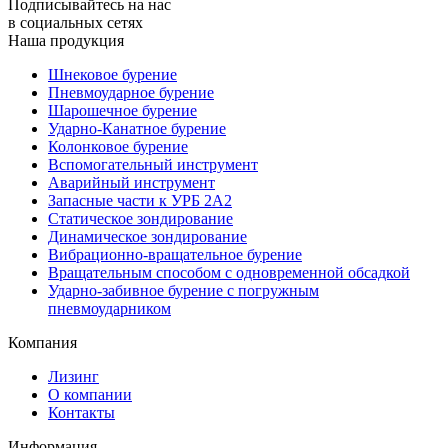
Подписывайтесь на нас
в социальных сетях
Наша продукция
Шнековое бурение
Пневмоударное бурение
Шарошечное бурение
Ударно-Канатное бурение
Колонковое бурение
Вспомогательный инструмент
Аварийный инструмент
Запасные части к УРБ 2А2
Статическое зондирование
Динамическое зондирование
Вибрационно-вращательное бурение
Вращательным способом с одновременной обсадкой
Ударно-забивное бурение с погружным
пневмоударником
Компания
Лизинг
О компании
Контакты
Информация