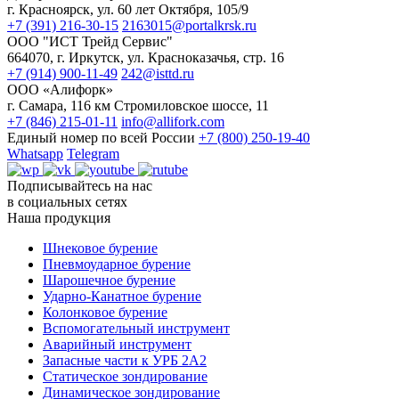
г. Красноярск, ул. 60 лет Октября, 105/9
+7 (391) 216-30-15
2163015@portalkrsk.ru
ООО "ИСТ Трейд Сервис"
664070, г. Иркутск, ул. Красноказачья, стр. 16
+7 (914) 900-11-49
242@isttd.ru
ООО «Алифорк»
г. Самара, 116 км Стромиловское шоссе, 11
+7 (846) 215-01-11
info@allifork.com
Единый номер по всей России
+7 (800) 250-19-40
Whatsapp
Telegram
Подписывайтесь на нас
в социальных сетях
Наша продукция
Шнековое бурение
Пневмоударное бурение
Шарошечное бурение
Ударно-Канатное бурение
Колонковое бурение
Вспомогательный инструмент
Аварийный инструмент
Запасные части к УРБ 2А2
Статическое зондирование
Динамическое зондирование