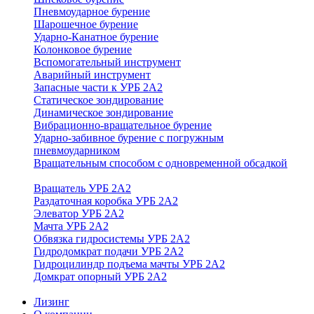
Пневмоударное бурение
Шарошечное бурение
Ударно-Канатное бурение
Колонковое бурение
Вспомогательный инструмент
Аварийный инструмент
Запасные части к УРБ 2А2
Статическое зондирование
Динамическое зондирование
Вибрационно-вращательное бурение
Ударно-забивное бурение с погружным
пневмоударником
Вращательным способом с одновременной обсадкой
Вращатель УРБ 2А2
Раздаточная коробка УРБ 2А2
Элеватор УРБ 2А2
Мачта УРБ 2А2
Обвязка гидросистемы УРБ 2А2
Гидродомкрат подачи УРБ 2А2
Гидроцилиндр подъема мачты УРБ 2А2
Домкрат опорный УРБ 2А2
Лизинг