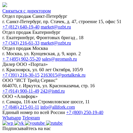
Связаться с директором
Отдел продаж Санкт-Петербург
г. Санкт-Петербург, пр. Стачек, д. 47, строение 15, офис 51
+7 (812) 640-19-40
market@ozbt.ru
Отдел продаж Екатеринбург
г. Екатеринбург, Фронтовых бригад , 18
+7 (343) 216-61-33
market@ozbt.ru
Отдел продаж Москва
г. Москва, ул. Кунцевская, д. 9, корп. 2
+ 7 (495) 902-55-20
sales@geomash.ru
Дилер ООО «Портал»
г. Красноярск, ул. 60 лет Октября, 105/9
+7 (391) 216-30-15
2163015@portalkrsk.ru
ООО "ИСТ Трейд Сервис"
664070, г. Иркутск, ул. Красноказачья, стр. 16
+7 (914) 900-11-49
242@isttd.ru
ООО «Алифорк»
г. Самара, 116 км Стромиловское шоссе, 11
+7 (846) 215-01-11
info@allifork.com
Единый номер по всей России
+7 (800) 250-19-40
Whatsapp
Telegram
Подписывайтесь на нас