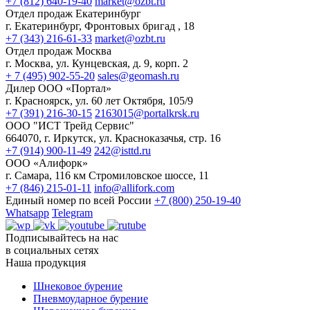
+7 (812) 640-19-40
market@ozbt.ru
Отдел продаж Екатеринбург
г. Екатеринбург, Фронтовых бригад , 18
+7 (343) 216-61-33
market@ozbt.ru
Отдел продаж Москва
г. Москва, ул. Кунцевская, д. 9, корп. 2
+ 7 (495) 902-55-20
sales@geomash.ru
Дилер ООО «Портал»
г. Красноярск, ул. 60 лет Октября, 105/9
+7 (391) 216-30-15
2163015@portalkrsk.ru
ООО "ИСТ Трейд Сервис"
664070, г. Иркутск, ул. Красноказачья, стр. 16
+7 (914) 900-11-49
242@isttd.ru
ООО «Алифорк»
г. Самара, 116 км Стромиловское шоссе, 11
+7 (846) 215-01-11
info@allifork.com
Единый номер по всей России
+7 (800) 250-19-40
Whatsapp
Telegram
Подписывайтесь на нас
в социальных сетях
Наша продукция
Шнековое бурение
Пневмоударное бурение