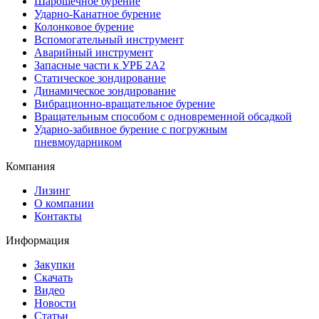
Шарошечное бурение
Ударно-Канатное бурение
Колонковое бурение
Вспомогательный инструмент
Аварийный инструмент
Запасные части к УРБ 2А2
Статическое зондирование
Динамическое зондирование
Вибрационно-вращательное бурение
Вращательным способом с одновременной обсадкой
Ударно-забивное бурение с погружным
пневмоударником
Компания
Лизинг
О компании
Контакты
Информация
Закупки
Скачать
Видео
Новости
Статьи