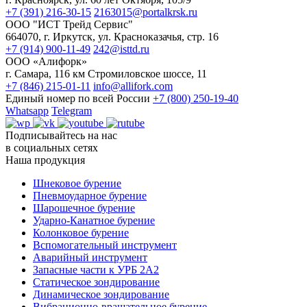
+7 (391) 216-30-15
2163015@portalkrsk.ru
ООО "ИСТ Трейд Сервис"
664070, г. Иркутск, ул. Красноказачья, стр. 16
+7 (914) 900-11-49
242@isttd.ru
ООО «Алифорк»
г. Самара, 116 км Стромиловское шоссе, 11
+7 (846) 215-01-11
info@allifork.com
Единый номер по всей России
+7 (800) 250-19-40
Whatsapp
Telegram
Подписывайтесь на нас
в социальных сетях
Наша продукция
Шнековое бурение
Пневмоударное бурение
Шарошечное бурение
Ударно-Канатное бурение
Колонковое бурение
Вспомогательный инструмент
Аварийный инструмент
Запасные части к УРБ 2А2
Статическое зондирование
Динамическое зондирование
Вибрационно-вращательное бурение