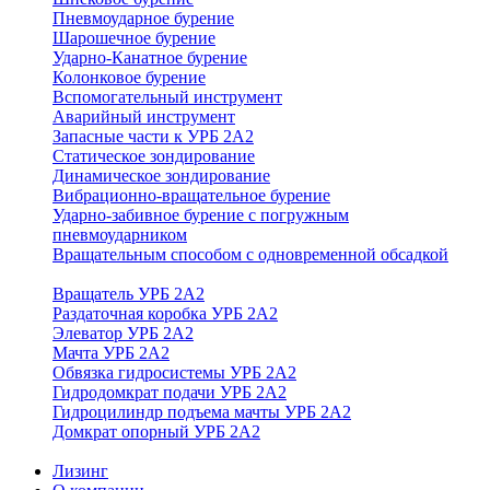
Пневмоударное бурение
Шарошечное бурение
Ударно-Канатное бурение
Колонковое бурение
Вспомогательный инструмент
Аварийный инструмент
Запасные части к УРБ 2А2
Статическое зондирование
Динамическое зондирование
Вибрационно-вращательное бурение
Ударно-забивное бурение с погружным
пневмоударником
Вращательным способом с одновременной обсадкой
Вращатель УРБ 2А2
Раздаточная коробка УРБ 2А2
Элеватор УРБ 2А2
Мачта УРБ 2А2
Обвязка гидросистемы УРБ 2А2
Гидродомкрат подачи УРБ 2А2
Гидроцилиндр подъема мачты УРБ 2А2
Домкрат опорный УРБ 2А2
Лизинг