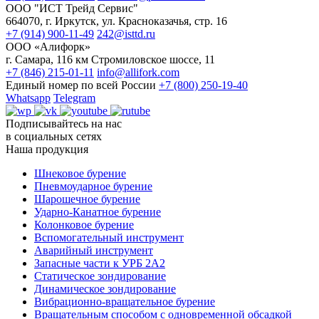
ООО "ИСТ Трейд Сервис"
664070, г. Иркутск, ул. Красноказачья, стр. 16
+7 (914) 900-11-49
242@isttd.ru
ООО «Алифорк»
г. Самара, 116 км Стромиловское шоссе, 11
+7 (846) 215-01-11
info@allifork.com
Единый номер по всей России
+7 (800) 250-19-40
Whatsapp
Telegram
Подписывайтесь на нас
в социальных сетях
Наша продукция
Шнековое бурение
Пневмоударное бурение
Шарошечное бурение
Ударно-Канатное бурение
Колонковое бурение
Вспомогательный инструмент
Аварийный инструмент
Запасные части к УРБ 2А2
Статическое зондирование
Динамическое зондирование
Вибрационно-вращательное бурение
Вращательным способом с одновременной обсадкой