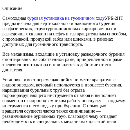
Описание
Самоходная
буровая установка на гусеничном ходу
УРБ-2НТ
предназначена для вертикального и наклонного бурения
геофизических, структурно-поисковых картировочных и
разведочных скважин на нефть и газ вращательным способом,
с промывкой, продувкой забоя или шнеками, в районах
доступных для гусеничного транспорта.
Все механизмы, входящие в установку разведочного бурения,
смонтированы на собственной раме, прикрепленной к раме
трелевочного трактора и приводятся в действие от его
двигателя.
Установка имеет перемещающийся по мачте вращатель с
гидроприводом, который используется в процессе: бурения,
наращивания бурильных труб без отрыва
породоразрушающего инструмента от забоя и выполняет
совместно с гидроподъемником работу по спуску — подъему
инструмента и его подачу при бурении. С помощью
вращателя осуществляется также свинчивание —
развинчивание бурильных труб, благодаря чему отпадает
необходимость в специальных механизмах для этой цели.