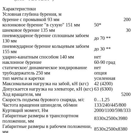
Характеристики
Условная глубина бурения, м
бурение с промывкой 93 мм
200
колонковое бурение "в сухую" 151 мм
50*
шнековое бурение 135 мм
30
пневмоударное бурение сплошным забоем
до 70 **
130 мм
пневмоударное бурение кольцевым забоем
до 30 **
155 мм
ударно-канатным способом 140 мм
нет
наклонное бурение
60-90 град
статическое/ динамическое зондирование
нет
трубодержатель 250 мм
опция
тип мачты и каретки
усиленная
Максимальная нагрузка на забой, кН (кгс)
42 (4200)
Допускается нагрузка на элеваторе, кН (кгс)
63 (6300)
Ход вращателя, мм
5200
Скорость подъема бурового снаряда, м/с
0…1,25
Частота вращения шпинделя, об/мин
133/240/445/800
Куртящий момент, Нм
2000/1100/598/333
Габаритные размеры в транспортном
8330x2500x3980
положении, мм
Габаритные размеры в рабочем положении,
8530x2500x8380
мм