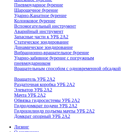
Пневмоударное бурение
Шарошечное бурение
Ударно-Канатное бурение
Колонковое бурение
Вспомогательный инструмент
Аварийный инструмент
Запасные части к УРБ 2А2
Статическое зондирование
Динамическое зондирование
Вибрационно-вращательное бурение
Ударно-забивное бурение с погружным
пневмоударником
Вращательным способом с одновременной обсадкой
Вращатель УРБ 2А2
Раздаточная коробка УРБ 2А2
Элеватор УРБ 2А2
Мачта УРБ 2А2
Обвязка гидросистемы УРБ 2А2
Гидродомкрат подачи УРБ 2А2
Гидроцилиндр подъема мачты УРБ 2А2
Домкрат опорный УРБ 2А2
Лизинг