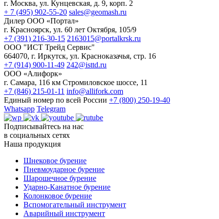
г. Москва, ул. Кунцевская, д. 9, корп. 2
+ 7 (495) 902-55-20
sales@geomash.ru
Дилер ООО «Портал»
г. Красноярск, ул. 60 лет Октября, 105/9
+7 (391) 216-30-15
2163015@portalkrsk.ru
ООО "ИСТ Трейд Сервис"
664070, г. Иркутск, ул. Красноказачья, стр. 16
+7 (914) 900-11-49
242@isttd.ru
ООО «Алифорк»
г. Самара, 116 км Стромиловское шоссе, 11
+7 (846) 215-01-11
info@allifork.com
Единый номер по всей России
+7 (800) 250-19-40
Whatsapp
Telegram
Подписывайтесь на нас
в социальных сетях
Наша продукция
Шнековое бурение
Пневмоударное бурение
Шарошечное бурение
Ударно-Канатное бурение
Колонковое бурение
Вспомогательный инструмент
Аварийный инструмент