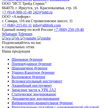
ООО "ИСТ Трейд Сервис"
664070, г. Иркутск, ул. Красноказачья, стр. 16
+7 (914) 900-11-49
242@isttd.ru
ООО «Алифорк»
г. Самара, 116 км Стромиловское шоссе, 11
+7 (846) 215-01-11
info@allifork.com
Единый номер по всей России
+7 (800) 250-19-40
Whatsapp
Telegram
Подписывайтесь на нас
в социальных сетях
Наша продукция
Шнековое бурение
Пневмоударное бурение
Шарошечное бурение
Ударно-Канатное бурение
Колонковое бурение
Вспомогательный инструмент
Аварийный инструмент
Запасные части к УРБ 2А2
Статическое зондирование
Динамическое зондирование
Вибрационно-вращательное бурение
Вращательным способом с одновременной обсадкой