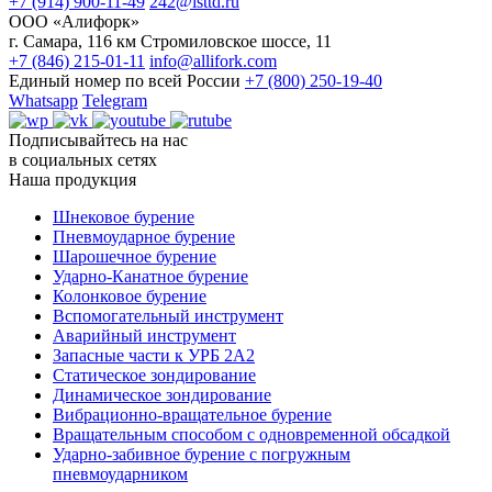
+7 (914) 900-11-49
242@isttd.ru
ООО «Алифорк»
г. Самара, 116 км Стромиловское шоссе, 11
+7 (846) 215-01-11
info@allifork.com
Единый номер по всей России
+7 (800) 250-19-40
Whatsapp
Telegram
Подписывайтесь на нас
в социальных сетях
Наша продукция
Шнековое бурение
Пневмоударное бурение
Шарошечное бурение
Ударно-Канатное бурение
Колонковое бурение
Вспомогательный инструмент
Аварийный инструмент
Запасные части к УРБ 2А2
Статическое зондирование
Динамическое зондирование
Вибрационно-вращательное бурение
Вращательным способом с одновременной обсадкой
Ударно-забивное бурение с погружным
пневмоударником