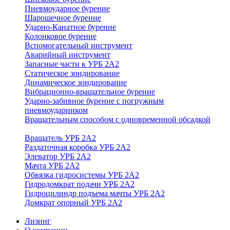
Пневмоударное бурение
Шарошечное бурение
Ударно-Канатное бурение
Колонковое бурение
Вспомогательный инструмент
Аварийный инструмент
Запасные части к УРБ 2А2
Статическое зондирование
Динамическое зондирование
Вибрационно-вращательное бурение
Ударно-забивное бурение с погружным
пневмоударником
Вращательным способом с одновременной обсадкой
Вращатель УРБ 2А2
Раздаточная коробка УРБ 2А2
Элеватор УРБ 2А2
Мачта УРБ 2А2
Обвязка гидросистемы УРБ 2А2
Гидродомкрат подачи УРБ 2А2
Гидроцилиндр подъема мачты УРБ 2А2
Домкрат опорный УРБ 2А2
Лизинг