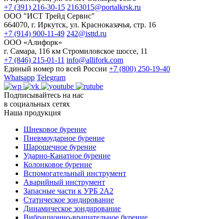
+7 (391) 216-30-15
2163015@portalkrsk.ru
ООО "ИСТ Трейд Сервис"
664070, г. Иркутск, ул. Красноказачья, стр. 16
+7 (914) 900-11-49
242@isttd.ru
ООО «Алифорк»
г. Самара, 116 км Стромиловское шоссе, 11
+7 (846) 215-01-11
info@allifork.com
Единый номер по всей России
+7 (800) 250-19-40
Whatsapp
Telegram
Подписывайтесь на нас
в социальных сетях
Наша продукция
Шнековое бурение
Пневмоударное бурение
Шарошечное бурение
Ударно-Канатное бурение
Колонковое бурение
Вспомогательный инструмент
Аварийный инструмент
Запасные части к УРБ 2А2
Статическое зондирование
Динамическое зондирование
Вибрационно-вращательное бурение