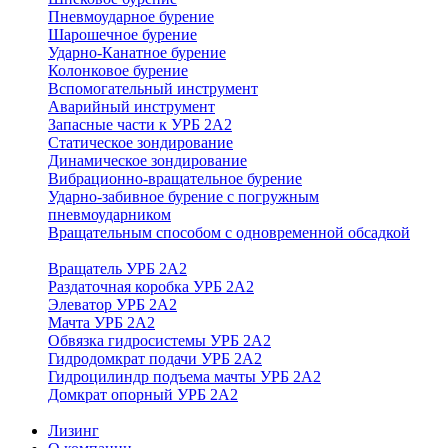
Пневмоударное бурение
Шарошечное бурение
Ударно-Канатное бурение
Колонковое бурение
Вспомогательный инструмент
Аварийный инструмент
Запасные части к УРБ 2А2
Статическое зондирование
Динамическое зондирование
Вибрационно-вращательное бурение
Ударно-забивное бурение с погружным
пневмоударником
Вращательным способом с одновременной обсадкой
Вращатель УРБ 2А2
Раздаточная коробка УРБ 2А2
Элеватор УРБ 2А2
Мачта УРБ 2А2
Обвязка гидросистемы УРБ 2А2
Гидродомкрат подачи УРБ 2А2
Гидроцилиндр подъема мачты УРБ 2А2
Домкрат опорный УРБ 2А2
Лизинг