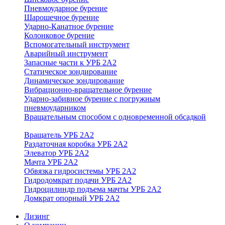
Пневмоударное бурение
Шарошечное бурение
Ударно-Канатное бурение
Колонковое бурение
Вспомогательный инструмент
Аварийный инструмент
Запасные части к УРБ 2А2
Статическое зондирование
Динамическое зондирование
Вибрационно-вращательное бурение
Ударно-забивное бурение с погружным
пневмоударником
Вращательным способом с одновременной обсадкой
Вращатель УРБ 2А2
Раздаточная коробка УРБ 2А2
Элеватор УРБ 2А2
Мачта УРБ 2А2
Обвязка гидросистемы УРБ 2А2
Гидродомкрат подачи УРБ 2А2
Гидроцилиндр подъема мачты УРБ 2А2
Домкрат опорный УРБ 2А2
Лизинг