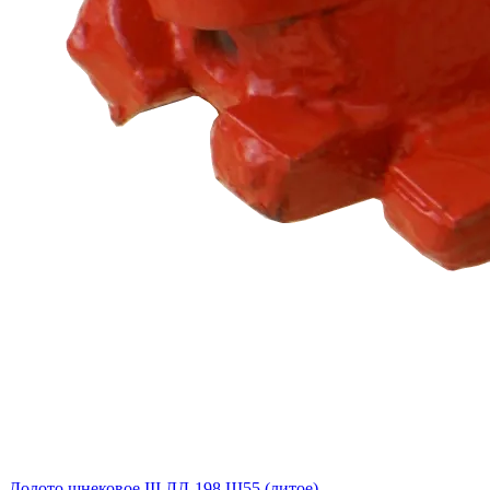
Долото шнековое III ЛД-198 Ш55 (литое)