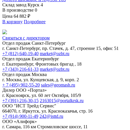
Склад завод Курск
4
В производстве
0
Цена
64 882 ₽
В корзину
Подробнее
Связаться с директором
Отдел продаж Санкт-Петербург
г. Санкт-Петербург, пр. Стачек, д. 47, строение 15, офис 51
+7 (812) 640-19-40
market@ozbt.ru
Отдел продаж Екатеринбург
г. Екатеринбург, Фронтовых бригад , 18
+7 (343) 216-61-33
market@ozbt.ru
Отдел продаж Москва
г. Москва, ул. Кунцевская, д. 9, корп. 2
+ 7 (495) 902-55-20
sales@geomash.ru
Дилер ООО «Портал»
г. Красноярск, ул. 60 лет Октября, 105/9
+7 (391) 216-30-15
2163015@portalkrsk.ru
ООО "ИСТ Трейд Сервис"
664070, г. Иркутск, ул. Красноказачья, стр. 16
+7 (914) 900-11-49
242@isttd.ru
ООО «Алифорк»
г. Самара, 116 км Стромиловское шоссе, 11