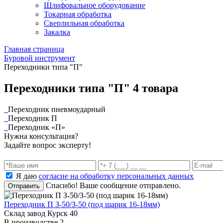
Шлифовальное оборудование
Токарная обработка
Cверлильная обработка
Закалка
Главная страница
Буровой инструмент
Переходники типа "П"
Переходники типа "П"
4 товара
Переходник пневмоударный
Переходник П
Переходник «П»
Нужна консультация?
Задайте вопрос эксперту!
Я даю
согласие на обработку персональных данных
Спасибо! Ваше сообщение отправлено.
Отправить
Переходник П З-50/З-50 (под шарик 16-18мм)
Склад завод Курск
40
В производстве
2