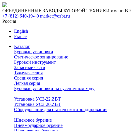
ОБЪЕДИНЕННЫЕ ЗАВОДЫ БУРОВОЙ ТЕХНИКИ имени В.В. 
+7 (812) 640-19-40
market@ozbt.ru
Россия
English
France
Каталог
Буровые установки
Статическое зондирование
Буровой инструмент
Запасные части
Тяжелая серия
Средняя серия
Легкая серия
Буровые установки на гусеничном ходу
Установка УСЗ-22.ZBT
Установка УСЗ-20.ZBT
Оборудование для статического зондирования
Шнековое бурение
Пневмоударное бурение
Шарошечное бурение