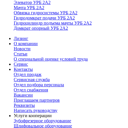
Элеватор УРБ 2А2
Мачта УРБ 2А2
Обвязка гидросистемы УРБ 2А2
Гидродомкрат подачи УРБ 2А2
Гидроцилиндр подъема мачты УРБ 2А2
Домкрат опорный УРБ 2А2
Лизинг
О компании
Новости
Статьи
О специальной оценке условий труда
Сервис
Контакты
Отдел продаж
Сервисная служба
Отдел подбора персонала
Отдел снабжения
Вакансии
Приглашаем партнеров
Реквизиты
Написать руководству
Услуги кооперации
Зубофрезерное оборудование
Шлифовальное оборудование