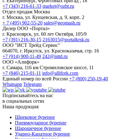
г. Екатеринбург, Фронтовых бригад , 18
+7 (343) 216-61-33
market@ozbt.ru
Отдел продаж Москва
г. Москва, ул. Кунцевская, д. 9, корп. 2
+ 7 (495) 902-55-20
sales@geomash.ru
Дилер ООО «Портал»
г. Красноярск, ул. 60 лет Октября, 105/9
+7 (391) 216-30-15
2163015@portalkrsk.ru
ООО "ИСТ Трейд Сервис"
664070, г. Иркутск, ул. Красноказачья, стр. 16
+7 (914) 900-11-49
242@isttd.ru
ООО «Алифорк»
г. Самара, 116 км Стромиловское шоссе, 11
+7 (846) 215-01-11
info@allifork.com
Единый номер по всей России
+7 (800) 250-19-40
Whatsapp
Telegram
Подписывайтесь на нас
в социальных сетях
Наша продукция
Шнековое бурение
Пневмоударное бурение
Шарошечное бурение
Ударно-Канатное бурение