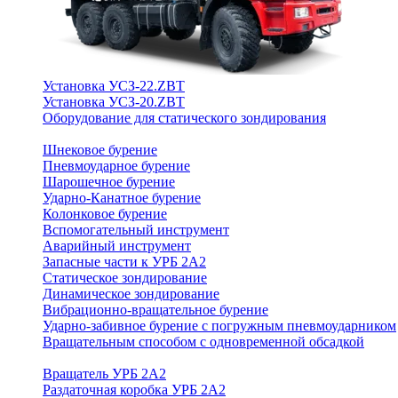
Установка УСЗ-22.ZBT
Установка УСЗ-20.ZBT
Оборудование для статического зондирования
Шнековое бурение
Пневмоударное бурение
Шарошечное бурение
Ударно-Канатное бурение
Колонковое бурение
Вспомогательный инструмент
Аварийный инструмент
Запасные части к УРБ 2А2
Статическое зондирование
Динамическое зондирование
Вибрационно-вращательное бурение
Ударно-забивное бурение с погружным пневмоударником
Вращательным способом с одновременной обсадкой
Вращатель УРБ 2А2
Раздаточная коробка УРБ 2А2