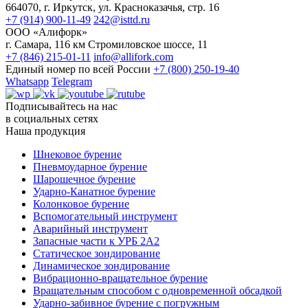
664070, г. Иркутск, ул. Красноказачья, стр. 16
+7 (914) 900-11-49
242@isttd.ru
ООО «Алифорк»
г. Самара, 116 км Стромиловское шоссе, 11
+7 (846) 215-01-11
info@allifork.com
Единый номер по всей России
+7 (800) 250-19-40
Whatsapp
Telegram
Подписывайтесь на нас
в социальных сетях
Наша продукция
Шнековое бурение
Пневмоударное бурение
Шарошечное бурение
Ударно-Канатное бурение
Колонковое бурение
Вспомогательный инструмент
Аварийный инструмент
Запасные части к УРБ 2А2
Статическое зондирование
Динамическое зондирование
Вибрационно-вращательное бурение
Вращательным способом с одновременной обсадкой
Ударно-забивное бурение с погружным