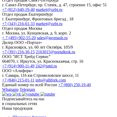
Отдел продаж Санкт-Петербург
г. Санкт-Петербург, пр. Стачек, д. 47, строение 15, офис 51
+7 (812) 640-19-40
market@ozbt.ru
Отдел продаж Екатеринбург
г. Екатеринбург, Фронтовых бригад , 18
+7 (343) 216-61-33
market@ozbt.ru
Отдел продаж Москва
г. Москва, ул. Кунцевская, д. 9, корп. 2
+ 7 (495) 902-55-20
sales@geomash.ru
Дилер ООО «Портал»
г. Красноярск, ул. 60 лет Октября, 105/9
+7 (391) 216-30-15
2163015@portalkrsk.ru
ООО "ИСТ Трейд Сервис"
664070, г. Иркутск, ул. Красноказачья, стр. 16
+7 (914) 900-11-49
242@isttd.ru
ООО «Алифорк»
г. Самара, 116 км Стромиловское шоссе, 11
+7 (846) 215-01-11
info@allifork.com
Единый номер по всей России
+7 (800) 250-19-40
Whatsapp
Telegram
Подписывайтесь на нас
в социальных сетях
Наша продукция