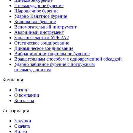
Шнековое бурение
Пневмоударное бурение
Шарошечное бурение
Ударно-Канатное бурение
Колонковое бурение
Вспомогательный инструмент
Аварийный инструмент
Запасные части к УРБ 2А2
Статическое зондирование
Динамическое зондирование
Вибрационно-вращательное бурение
Вращательным способом с одновременной обсадкой
Ударно-забивное бурение с погружным
пневмоударником
Компания
Лизинг
О компании
Контакты
Информация
Закупки
Скачать
Видео