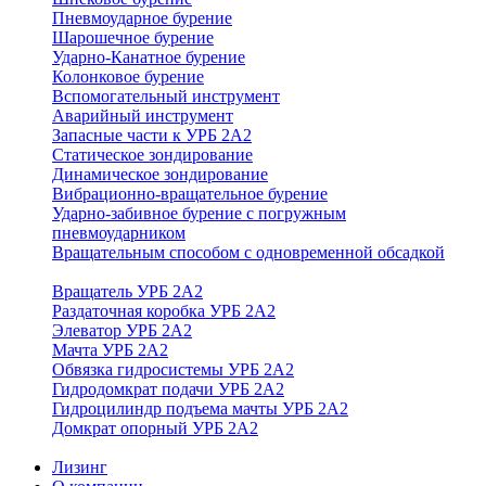
Пневмоударное бурение
Шарошечное бурение
Ударно-Канатное бурение
Колонковое бурение
Вспомогательный инструмент
Аварийный инструмент
Запасные части к УРБ 2А2
Статическое зондирование
Динамическое зондирование
Вибрационно-вращательное бурение
Ударно-забивное бурение с погружным
пневмоударником
Вращательным способом с одновременной обсадкой
Вращатель УРБ 2А2
Раздаточная коробка УРБ 2А2
Элеватор УРБ 2А2
Мачта УРБ 2А2
Обвязка гидросистемы УРБ 2А2
Гидродомкрат подачи УРБ 2А2
Гидроцилиндр подъема мачты УРБ 2А2
Домкрат опорный УРБ 2А2
Лизинг