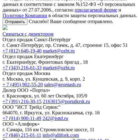
данных в соответствии с законом №152-ФЗ «О персональных
данных» от 27.07.2006., согласно
прилагаемой форме
и
Политике Компании
в области защиты персональных данных.
Спасибо! Ваше сообщение отправлено.
Отправить
Связаться с директором
Отдел продаж Санкт-Петербург
г. Санкт-Петербург, пр. Стачек, д. 47, строение 15, офис 51
+7 (812) 640-19-40
market@ozbt.ru
Отдел продаж Екатеринбург
г. Екатеринбург, Фронтовых бригад , 18
+7 (343) 216-61-33
market@ozbt.ru
Отдел продаж Москва
г. Москва, ул. Кунцевская, д. 9, корп. 2
+ 7 (495) 902-55-20
sales@geomash.ru
Дилер ООО «Портал»
г. Красноярск, ул. 60 лет Октября, 105/9
+7 (391) 216-30-15
2163015@portalkrsk.ru
ООО "ИСТ Трейд Сервис"
664070, г. Иркутск, ул. Красноказачья, стр. 16
+7 (914) 900-11-49
242@isttd.ru
ООО «Алифорк»
г. Самара, 116 км Стромиловское шоссе, 11
+7 (846) 215-01-11
info@allifork.com