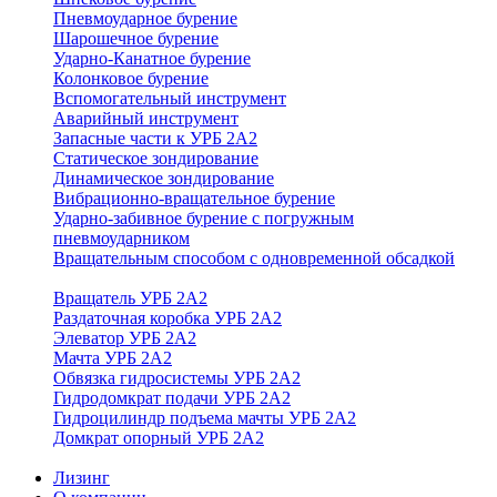
Пневмоударное бурение
Шарошечное бурение
Ударно-Канатное бурение
Колонковое бурение
Вспомогательный инструмент
Аварийный инструмент
Запасные части к УРБ 2А2
Статическое зондирование
Динамическое зондирование
Вибрационно-вращательное бурение
Ударно-забивное бурение с погружным
пневмоударником
Вращательным способом с одновременной обсадкой
Вращатель УРБ 2А2
Раздаточная коробка УРБ 2А2
Элеватор УРБ 2А2
Мачта УРБ 2А2
Обвязка гидросистемы УРБ 2А2
Гидродомкрат подачи УРБ 2А2
Гидроцилиндр подъема мачты УРБ 2А2
Домкрат опорный УРБ 2А2
Лизинг