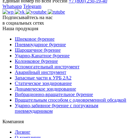
Единый номер по всей России
+7 (800) 250-19-40
Whatsapp
Telegram
Подписывайтесь на нас
в социальных сетях
Наша продукция
Шнековое бурение
Пневмоударное бурение
Шарошечное бурение
Ударно-Канатное бурение
Колонковое бурение
Вспомогательный инструмент
Аварийный инструмент
Запасные части к УРБ 2А2
Статическое зондирование
Динамическое зондирование
Вибрационно-вращательное бурение
Вращательным способом с одновременной обсадкой
Ударно-забивное бурение с погружным
пневмоударником
Компания
Лизинг
О компании