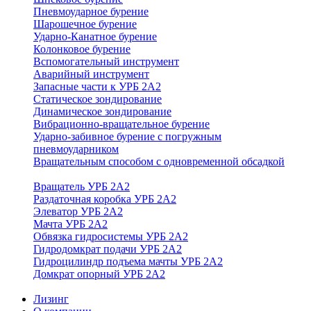
Пневмоударное бурение
Шарошечное бурение
Ударно-Канатное бурение
Колонковое бурение
Вспомогательный инструмент
Аварийный инструмент
Запасные части к УРБ 2А2
Статическое зондирование
Динамическое зондирование
Вибрационно-вращательное бурение
Ударно-забивное бурение с погружным
пневмоударником
Вращательным способом с одновременной обсадкой
Вращатель УРБ 2А2
Раздаточная коробка УРБ 2А2
Элеватор УРБ 2А2
Мачта УРБ 2А2
Обвязка гидросистемы УРБ 2А2
Гидродомкрат подачи УРБ 2А2
Гидроцилиндр подъема мачты УРБ 2А2
Домкрат опорный УРБ 2А2
Лизинг