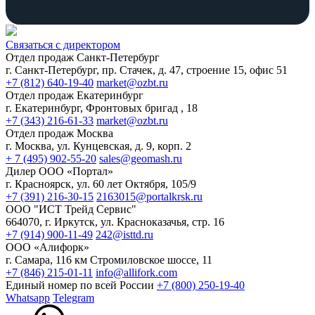
Связаться с директором
Отдел продаж Санкт-Петербург
г. Санкт-Петербург, пр. Стачек, д. 47, строение 15, офис 51
+7 (812) 640-19-40
market@ozbt.ru
Отдел продаж Екатеринбург
г. Екатеринбург, Фронтовых бригад , 18
+7 (343) 216-61-33
market@ozbt.ru
Отдел продаж Москва
г. Москва, ул. Кунцевская, д. 9, корп. 2
+ 7 (495) 902-55-20
sales@geomash.ru
Дилер ООО «Портал»
г. Красноярск, ул. 60 лет Октября, 105/9
+7 (391) 216-30-15
2163015@portalkrsk.ru
ООО "ИСТ Трейд Сервис"
664070, г. Иркутск, ул. Красноказачья, стр. 16
+7 (914) 900-11-49
242@isttd.ru
ООО «Алифорк»
г. Самара, 116 км Стромиловское шоссе, 11
+7 (846) 215-01-11
info@allifork.com
Единый номер по всей России
+7 (800) 250-19-40
Whatsapp
Telegram