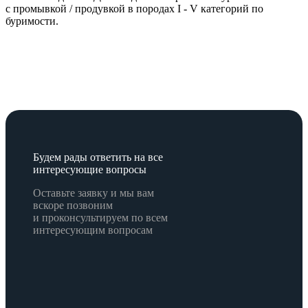
с промывкой / продувкой в породах I - V категорий по
буримости.
Будем рады ответить на все
интересующие вопросы
Оставьте заявку и мы вам
вскоре позвоним
и проконсультируем по всем
интересующим вопросам