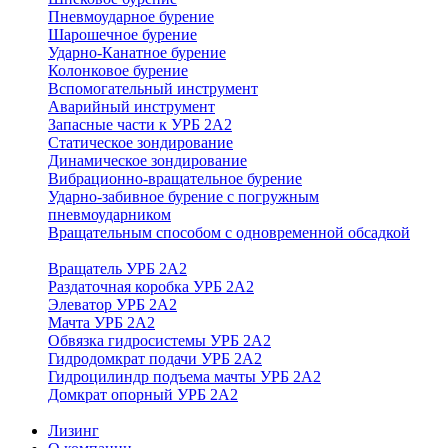
Пневмоударное бурение
Шарошечное бурение
Ударно-Канатное бурение
Колонковое бурение
Вспомогательный инструмент
Аварийный инструмент
Запасные части к УРБ 2А2
Статическое зондирование
Динамическое зондирование
Вибрационно-вращательное бурение
Ударно-забивное бурение с погружным
пневмоударником
Вращательным способом с одновременной обсадкой
Вращатель УРБ 2А2
Раздаточная коробка УРБ 2А2
Элеватор УРБ 2А2
Мачта УРБ 2А2
Обвязка гидросистемы УРБ 2А2
Гидродомкрат подачи УРБ 2А2
Гидроцилиндр подъема мачты УРБ 2А2
Домкрат опорный УРБ 2А2
Лизинг