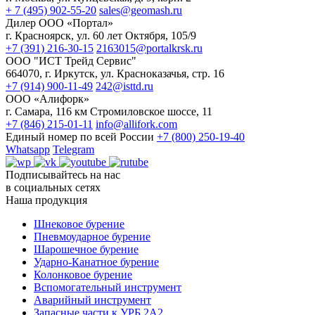
+ 7 (495) 902-55-20
sales@geomash.ru
Дилер ООО «Портал»
г. Красноярск, ул. 60 лет Октября, 105/9
+7 (391) 216-30-15
2163015@portalkrsk.ru
ООО "ИСТ Трейд Сервис"
664070, г. Иркутск, ул. Красноказачья, стр. 16
+7 (914) 900-11-49
242@isttd.ru
ООО «Алифорк»
г. Самара, 116 км Стромиловское шоссе, 11
+7 (846) 215-01-11
info@allifork.com
Единый номер по всей России
+7 (800) 250-19-40
Whatsapp
Telegram
Подписывайтесь на нас
в социальных сетях
Наша продукция
Шнековое бурение
Пневмоударное бурение
Шарошечное бурение
Ударно-Канатное бурение
Колонковое бурение
Вспомогательный инструмент
Аварийный инструмент
Запасные части к УРБ 2А2