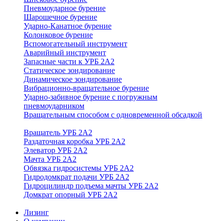
Пневмоударное бурение
Шарошечное бурение
Ударно-Канатное бурение
Колонковое бурение
Вспомогательный инструмент
Аварийный инструмент
Запасные части к УРБ 2А2
Статическое зондирование
Динамическое зондирование
Вибрационно-вращательное бурение
Ударно-забивное бурение с погружным
пневмоударником
Вращательным способом с одновременной обсадкой
Вращатель УРБ 2А2
Раздаточная коробка УРБ 2А2
Элеватор УРБ 2А2
Мачта УРБ 2А2
Обвязка гидросистемы УРБ 2А2
Гидродомкрат подачи УРБ 2А2
Гидроцилиндр подъема мачты УРБ 2А2
Домкрат опорный УРБ 2А2
Лизинг