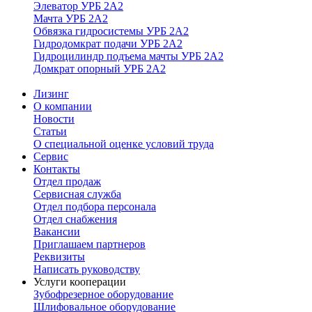
Элеватор УРБ 2А2
Мачта УРБ 2А2
Обвязка гидросистемы УРБ 2А2
Гидродомкрат подачи УРБ 2А2
Гидроцилиндр подъема мачты УРБ 2А2
Домкрат опорный УРБ 2А2
Лизинг
О компании
Новости
Статьи
О специальной оценке условий труда
Сервис
Контакты
Отдел продаж
Сервисная служба
Отдел подбора персонала
Отдел снабжения
Вакансии
Приглашаем партнеров
Реквизиты
Написать руководству
Услуги кооперации
Зубофрезерное оборудование
Шлифовальное оборудование