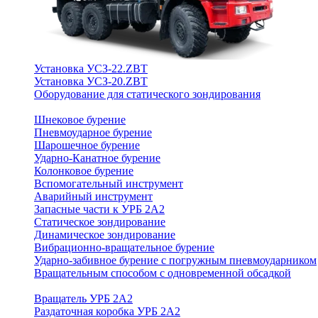
Установка УСЗ-22.ZBT
Установка УСЗ-20.ZBT
Оборудование для статического зондирования
Шнековое бурение
Пневмоударное бурение
Шарошечное бурение
Ударно-Канатное бурение
Колонковое бурение
Вспомогательный инструмент
Аварийный инструмент
Запасные части к УРБ 2А2
Статическое зондирование
Динамическое зондирование
Вибрационно-вращательное бурение
Ударно-забивное бурение с погружным пневмоударником
Вращательным способом с одновременной обсадкой
Вращатель УРБ 2А2
Раздаточная коробка УРБ 2А2