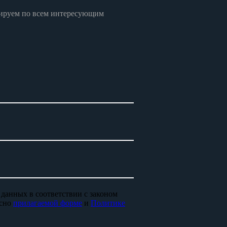
ьтируем по всем интересующим
 данных в соответствии с законом
асно
прилагаемой форме
и
Политике