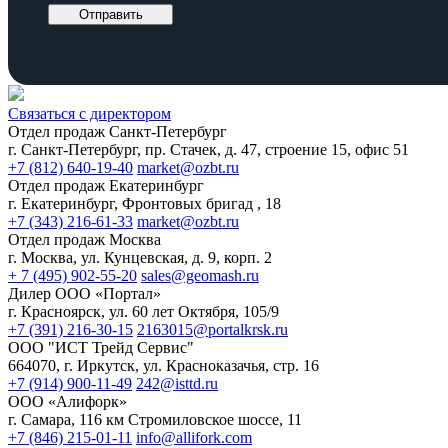
Отправить
Связаться с директором
Отдел продаж Санкт-Петербург
г. Санкт-Петербург, пр. Стачек, д. 47, строение 15, офис 51
+7 (812) 640-19-40
market@ozbt.ru
Отдел продаж Екатеринбург
г. Екатеринбург, Фронтовых бригад , 18
+7 (343) 216-61-33
market@ozbt.ru
Отдел продаж Москва
г. Москва, ул. Кунцевская, д. 9, корп. 2
+ 7 (495) 902-55-20
sales@geomash.ru
Дилер ООО «Портал»
г. Красноярск, ул. 60 лет Октября, 105/9
+7 (391) 216-30-15
2163015@portalkrsk.ru
ООО "ИСТ Трейд Сервис"
664070, г. Иркутск, ул. Красноказачья, стр. 16
+7 (914) 900-11-49
242@isttd.ru
ООО «Алифорк»
г. Самара, 116 км Стромиловское шоссе, 11
+7 (846) 215-01-11
info@allifork.com