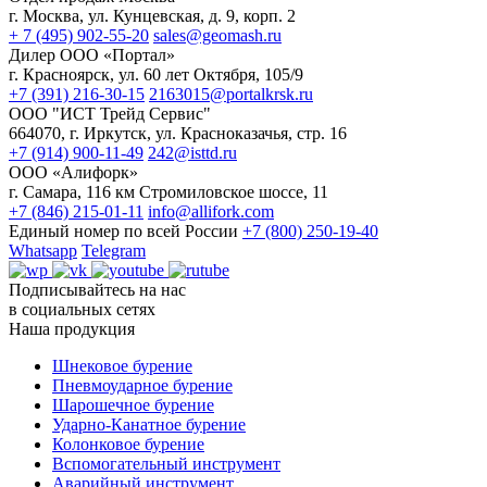
г. Москва, ул. Кунцевская, д. 9, корп. 2
+ 7 (495) 902-55-20
sales@geomash.ru
Дилер ООО «Портал»
г. Красноярск, ул. 60 лет Октября, 105/9
+7 (391) 216-30-15
2163015@portalkrsk.ru
ООО "ИСТ Трейд Сервис"
664070, г. Иркутск, ул. Красноказачья, стр. 16
+7 (914) 900-11-49
242@isttd.ru
ООО «Алифорк»
г. Самара, 116 км Стромиловское шоссе, 11
+7 (846) 215-01-11
info@allifork.com
Единый номер по всей России
+7 (800) 250-19-40
Whatsapp
Telegram
Подписывайтесь на нас
в социальных сетях
Наша продукция
Шнековое бурение
Пневмоударное бурение
Шарошечное бурение
Ударно-Канатное бурение
Колонковое бурение
Вспомогательный инструмент
Аварийный инструмент