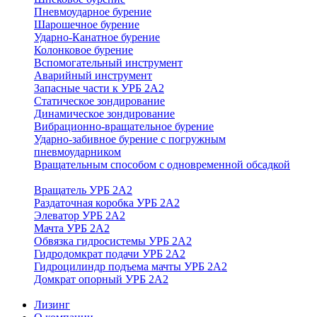
Пневмоударное бурение
Шарошечное бурение
Ударно-Канатное бурение
Колонковое бурение
Вспомогательный инструмент
Аварийный инструмент
Запасные части к УРБ 2А2
Статическое зондирование
Динамическое зондирование
Вибрационно-вращательное бурение
Ударно-забивное бурение с погружным
пневмоударником
Вращательным способом с одновременной обсадкой
Вращатель УРБ 2А2
Раздаточная коробка УРБ 2А2
Элеватор УРБ 2А2
Мачта УРБ 2А2
Обвязка гидросистемы УРБ 2А2
Гидродомкрат подачи УРБ 2А2
Гидроцилиндр подъема мачты УРБ 2А2
Домкрат опорный УРБ 2А2
Лизинг