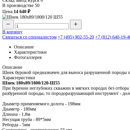
Склад завод Курск
0
В производстве
50
Цена
14 640 ₽
В корзину
Связаться со специалистом
+7 (495) 902-55-20
+7 (812) 640-19-4
Описание
Характеристики
Фотогаллерея
Описание
Шнек буровой предназначен для выноса разрушенной породы от
Характеристики
Шнек 180х89/1800/120-Ш55
При бурении неглубоких скважин в мягких породах без отбора
разбуренной породы, то породоразрушающий инструмент - дол
Диаметр применяемого долота - 198мм
Диаметр - 180мм
Длинна - 1,8м
Несущая труба - 89*5мм
Реборда - 5мм
Соединение - шестигранник 55 мм