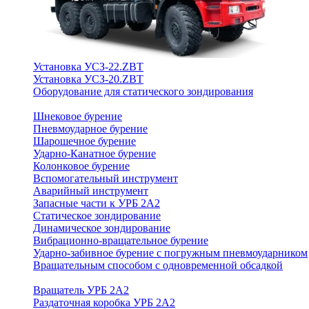
Установка УСЗ-22.ZBT
Установка УСЗ-20.ZBT
Оборудование для статического зондирования
Шнековое бурение
Пневмоударное бурение
Шарошечное бурение
Ударно-Канатное бурение
Колонковое бурение
Вспомогательный инструмент
Аварийный инструмент
Запасные части к УРБ 2А2
Статическое зондирование
Динамическое зондирование
Вибрационно-вращательное бурение
Ударно-забивное бурение с погружным пневмоударником
Вращательным способом с одновременной обсадкой
Вращатель УРБ 2А2
Раздаточная коробка УРБ 2А2