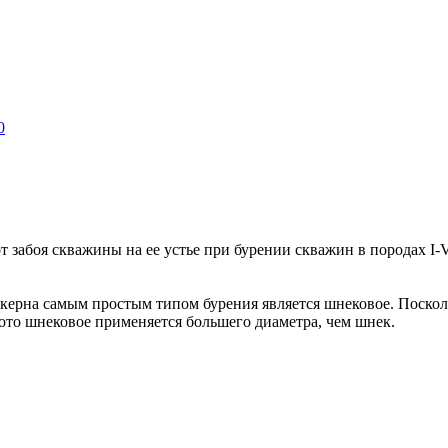
0
 забоя скважины на ее устье при бурении скважин в породах I-V
 керна самым простым типом бурения является шнековое. Поскол
ото шнековое применяется большего диаметра, чем шнек.