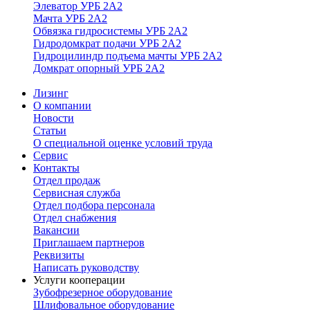
Элеватор УРБ 2А2
Мачта УРБ 2А2
Обвязка гидросистемы УРБ 2А2
Гидродомкрат подачи УРБ 2А2
Гидроцилиндр подъема мачты УРБ 2А2
Домкрат опорный УРБ 2А2
Лизинг
О компании
Новости
Статьи
О специальной оценке условий труда
Сервис
Контакты
Отдел продаж
Сервисная служба
Отдел подбора персонала
Отдел снабжения
Вакансии
Приглашаем партнеров
Реквизиты
Написать руководству
Услуги кооперации
Зубофрезерное оборудование
Шлифовальное оборудование