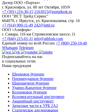
Дилер ООО «Портал»
г. Красноярск, ул. 60 лет Октября, 105/9
+7 (391) 216-30-15
2163015@portalkrsk.ru
ООО "ИСТ Трейд Сервис"
664070, г. Иркутск, ул. Красноказачья, стр. 16
+7 (914) 900-11-49
242@isttd.ru
ООО «Алифорк»
г. Самара, 116 км Стромиловское шоссе, 11
+7 (846) 215-01-11
info@allifork.com
Единый номер по всей России
+7 (800) 250-19-40
Whatsapp
Telegram
Подписывайтесь на нас
в социальных сетях
Наша продукция
Шнековое бурение
Пневмоударное бурение
Шарошечное бурение
Ударно-Канатное бурение
Колонковое бурение
Вспомогательный инструмент
Аварийный инструмент
Запасные части к УРБ 2А2
Статическое зондирование