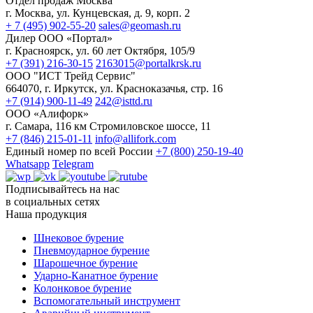
Отдел продаж Москва
г. Москва, ул. Кунцевская, д. 9, корп. 2
+ 7 (495) 902-55-20
sales@geomash.ru
Дилер ООО «Портал»
г. Красноярск, ул. 60 лет Октября, 105/9
+7 (391) 216-30-15
2163015@portalkrsk.ru
ООО "ИСТ Трейд Сервис"
664070, г. Иркутск, ул. Красноказачья, стр. 16
+7 (914) 900-11-49
242@isttd.ru
ООО «Алифорк»
г. Самара, 116 км Стромиловское шоссе, 11
+7 (846) 215-01-11
info@allifork.com
Единый номер по всей России
+7 (800) 250-19-40
Whatsapp
Telegram
Подписывайтесь на нас
в социальных сетях
Наша продукция
Шнековое бурение
Пневмоударное бурение
Шарошечное бурение
Ударно-Канатное бурение
Колонковое бурение
Вспомогательный инструмент