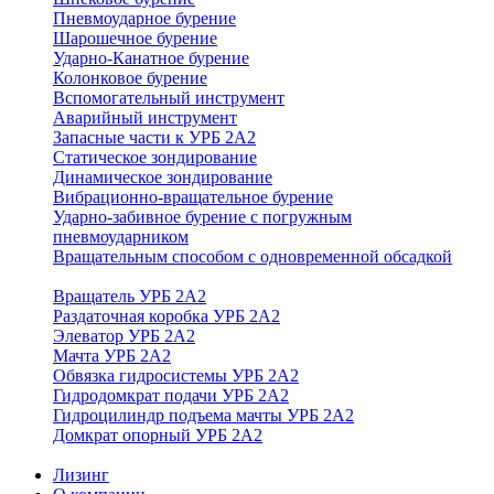
Пневмоударное бурение
Шарошечное бурение
Ударно-Канатное бурение
Колонковое бурение
Вспомогательный инструмент
Аварийный инструмент
Запасные части к УРБ 2А2
Статическое зондирование
Динамическое зондирование
Вибрационно-вращательное бурение
Ударно-забивное бурение с погружным
пневмоударником
Вращательным способом с одновременной обсадкой
Вращатель УРБ 2А2
Раздаточная коробка УРБ 2А2
Элеватор УРБ 2А2
Мачта УРБ 2А2
Обвязка гидросистемы УРБ 2А2
Гидродомкрат подачи УРБ 2А2
Гидроцилиндр подъема мачты УРБ 2А2
Домкрат опорный УРБ 2А2
Лизинг