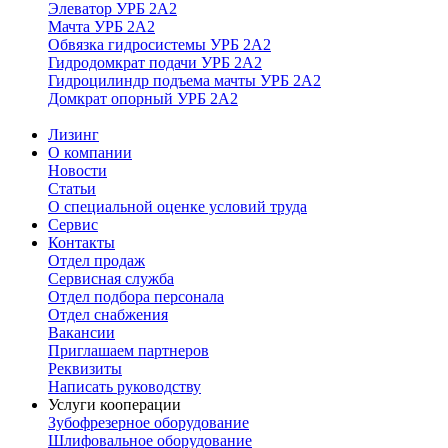
Элеватор УРБ 2А2
Мачта УРБ 2А2
Обвязка гидросистемы УРБ 2А2
Гидродомкрат подачи УРБ 2А2
Гидроцилиндр подъема мачты УРБ 2А2
Домкрат опорный УРБ 2А2
Лизинг
О компании
Новости
Статьи
О специальной оценке условий труда
Сервис
Контакты
Отдел продаж
Сервисная служба
Отдел подбора персонала
Отдел снабжения
Вакансии
Приглашаем партнеров
Реквизиты
Написать руководству
Услуги кооперации
Зубофрезерное оборудование
Шлифовальное оборудование