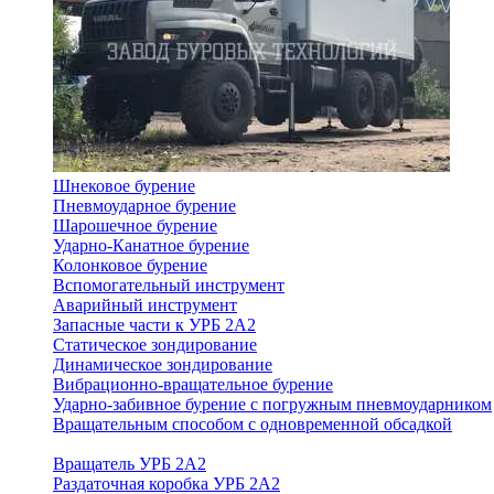
Шнековое бурение
Пневмоударное бурение
Шарошечное бурение
Ударно-Канатное бурение
Колонковое бурение
Вспомогательный инструмент
Аварийный инструмент
Запасные части к УРБ 2А2
Статическое зондирование
Динамическое зондирование
Вибрационно-вращательное бурение
Ударно-забивное бурение с погружным пневмоударником
Вращательным способом с одновременной обсадкой
Вращатель УРБ 2А2
Раздаточная коробка УРБ 2А2