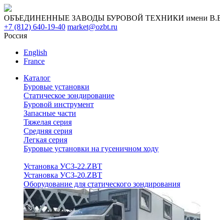
ОБЪЕДИНЕННЫЕ ЗАВОДЫ БУРОВОЙ ТЕХНИКИ имени В.В. 
+7 (812) 640-19-40
market@ozbt.ru
Россия
English
France
Каталог
Буровые установки
Статическое зондирование
Буровой инструмент
Запасные части
Тяжелая серия
Средняя серия
Легкая серия
Буровые установки на гусеничном ходу
Установка УСЗ-22.ZBT
Установка УСЗ-20.ZBT
Оборудование для статического зондирования