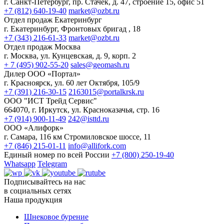
г. Санкт-Петербург, пр. Стачек, д. 47, строение 15, офис 51
+7 (812) 640-19-40
market@ozbt.ru
Отдел продаж Екатеринбург
г. Екатеринбург, Фронтовых бригад , 18
+7 (343) 216-61-33
market@ozbt.ru
Отдел продаж Москва
г. Москва, ул. Кунцевская, д. 9, корп. 2
+ 7 (495) 902-55-20
sales@geomash.ru
Дилер ООО «Портал»
г. Красноярск, ул. 60 лет Октября, 105/9
+7 (391) 216-30-15
2163015@portalkrsk.ru
ООО "ИСТ Трейд Сервис"
664070, г. Иркутск, ул. Красноказачья, стр. 16
+7 (914) 900-11-49
242@isttd.ru
ООО «Алифорк»
г. Самара, 116 км Стромиловское шоссе, 11
+7 (846) 215-01-11
info@allifork.com
Единый номер по всей России
+7 (800) 250-19-40
Whatsapp
Telegram
Подписывайтесь на нас
в социальных сетях
Наша продукция
Шнековое бурение