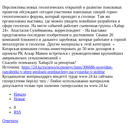
Перспективы новых геологических открытий и развитие поисковых
проектов обсуждают сегодня участники панельных секций горно-
геологического форума, который проходит в столице. Там же
организована выставка, где можно увидеть новейшие разработки в
сфере геологии. На месте событий работает съемочная группа «Хабар
24». Анастасия Сулейманова, корреспондент: - На выставке
представлены последние изобретения и достижения. Свыше 20
компаний ближнего и дальнего зарубежья, которые работают в горной
металлургии и геологии. Другие материалы в этой категории: «
Катарская компания готова инвестировать до 50 млн долларов в
проекты РК Аскар Мамин встретился с руководителями крупнейших
американских сельхозкомпаний »
Спасибо телеканалу Хабар24 за репортаж!
Источник:
https://24.kz/ru/news/economyc/item/306686-novejshie-
razrabotki-v-sfere-geologii-predstavleny-na-vystavke-v-stolitse
Қолданылған материалдарға міндетті түрде www.24.kz сайтына
гиперсілтеме берілуі тиіс / Любое использование материалов
допускается только при наличии гиперссылки на www.24.kz
Начало
Новые
0
RSS
Ответить