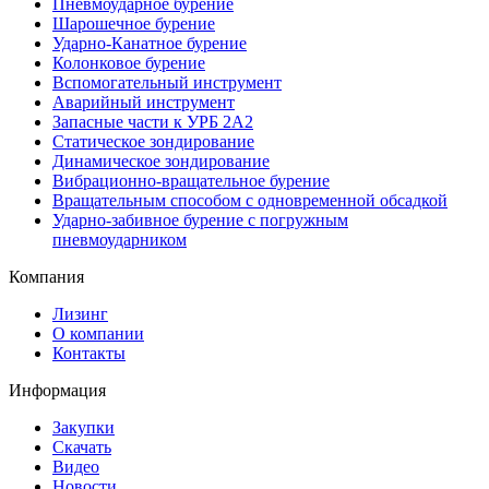
Пневмоударное бурение
Шарошечное бурение
Ударно-Канатное бурение
Колонковое бурение
Вспомогательный инструмент
Аварийный инструмент
Запасные части к УРБ 2А2
Статическое зондирование
Динамическое зондирование
Вибрационно-вращательное бурение
Вращательным способом с одновременной обсадкой
Ударно-забивное бурение с погружным
пневмоударником
Компания
Лизинг
О компании
Контакты
Информация
Закупки
Скачать
Видео
Новости