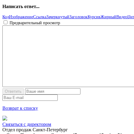
Написать ответ...
Код
Изображение
Ссылка
Зачеркнутый
Заголовок
Курсив
Жирный
Видео
Цит
Предварительный просмотр
Возврат к списку
Связаться с директором
Отдел продаж Санкт-Петербург