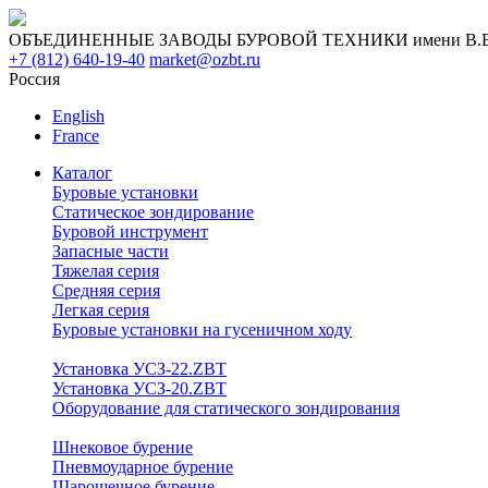
ОБЪЕДИНЕННЫЕ ЗАВОДЫ БУРОВОЙ ТЕХНИКИ имени В.В. 
+7 (812) 640-19-40
market@ozbt.ru
Россия
English
France
Каталог
Буровые установки
Статическое зондирование
Буровой инструмент
Запасные части
Тяжелая серия
Средняя серия
Легкая серия
Буровые установки на гусеничном ходу
Установка УСЗ-22.ZBT
Установка УСЗ-20.ZBT
Оборудование для статического зондирования
Шнековое бурение
Пневмоударное бурение
Шарошечное бурение