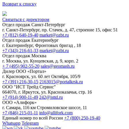
Возврат к списку
Связаться с директором
Отдел продаж Санкт-Петербург
г. Санкт-Петербург, пр. Стачек, д. 47, строение 15, офис 51
+7 (812) 640-19-40
market@ozbt.ru
Отдел продаж Екатеринбург
г. Екатеринбург, Фронтовых бригад , 18
+7 (343) 216-61-33
market@ozbt.ru
Отдел продаж Москва
г. Москва, ул. Кунцевская, д. 9, корп. 2
+ 7 (495) 902-55-20
sales@geomash.ru
Дилер ООО «Портал»
г. Красноярск, ул. 60 лет Октября, 105/9
+7 (391) 216-30-15
2163015@portalkrsk.ru
ООО "ИСТ Трейд Сервис"
664070, г. Иркутск, ул. Красноказачья, стр. 16
+7 (914) 900-11-49
242@isttd.ru
ООО «Алифорк»
г. Самара, 116 км Стромиловское шоссе, 11
+7 (846) 215-01-11
info@allifork.com
Единый номер по всей России
+7 (800) 250-19-40
Whatsapp
Telegram