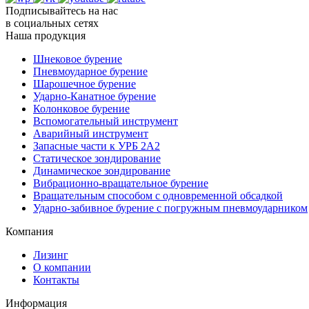
Подписывайтесь на нас
в социальных сетях
Наша продукция
Шнековое бурение
Пневмоударное бурение
Шарошечное бурение
Ударно-Канатное бурение
Колонковое бурение
Вспомогательный инструмент
Аварийный инструмент
Запасные части к УРБ 2А2
Статическое зондирование
Динамическое зондирование
Вибрационно-вращательное бурение
Вращательным способом с одновременной обсадкой
Ударно-забивное бурение с погружным пневмоударником
Компания
Лизинг
О компании
Контакты
Информация