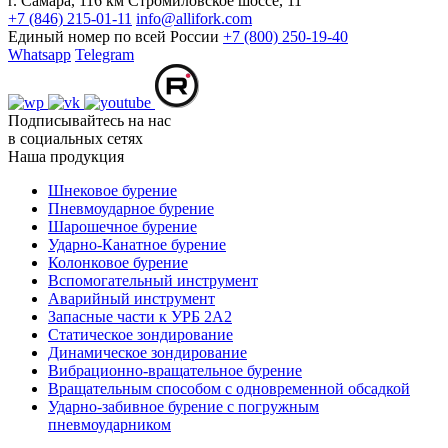
г. Самара, 116 км Стромиловское шоссе, 11
+7 (846) 215-01-11
info@allifork.com
Единый номер по всей России
+7 (800) 250-19-40
Whatsapp
Telegram
Подписывайтесь на нас
в социальных сетях
Наша продукция
Шнековое бурение
Пневмоударное бурение
Шарошечное бурение
Ударно-Канатное бурение
Колонковое бурение
Вспомогательный инструмент
Аварийный инструмент
Запасные части к УРБ 2А2
Статическое зондирование
Динамическое зондирование
Вибрационно-вращательное бурение
Вращательным способом с одновременной обсадкой
Ударно-забивное бурение с погружным
пневмоударником