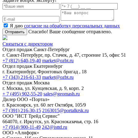
Задайте вопрос эксперту!
Я даю
согласие на обработку персональных данных
Спасибо! Ваше сообщение отправлено.
Отправить
Связаться с директором
Отдел продаж Санкт-Петербург
г. Санкт-Петербург, пр. Стачек, д. 47, строение 15, офис 51
+7 (812) 640-19-40
market@ozbt.ru
Отдел продаж Екатеринбург
г. Екатеринбург, Фронтовых бригад , 18
+7 (343) 216-61-33
market@ozbt.ru
Отдел продаж Москва
г. Москва, ул. Кунцевская, д. 9, корп. 2
+ 7 (495) 902-55-20
sales@geomash.ru
Дилер ООО «Портал»
г. Красноярск, ул. 60 лет Октября, 105/9
+7 (391) 216-30-15
2163015@portalkrsk.ru
ООО "ИСТ Трейд Сервис"
664070, г. Иркутск, ул. Красноказачья, стр. 16
+7 (914) 900-11-49
242@isttd.ru
ООО «Алифорк»