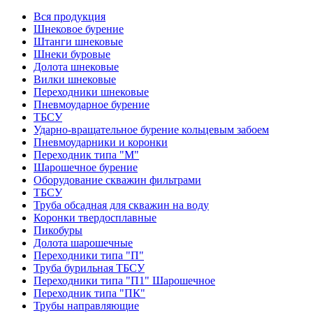
Вся продукция
Шнековое бурение
Штанги шнековые
Шнеки буровые
Долота шнековые
Вилки шнековые
Переходники шнековые
Пневмоударное бурение
ТБСУ
Ударно-вращательное бурение кольцевым забоем
Пневмоударники и коронки
Переходник типа "М"
Шарошечное бурение
Оборудование скважин фильтрами
ТБСУ
Труба обсадная для скважин на воду
Коронки твердосплавные
Пикобуры
Долота шарошечные
Переходники типа "П"
Труба бурильная ТБСУ
Переходники типа "П1" Шарошечное
Переходник типа "ПК"
Трубы направляющие