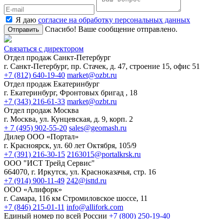
Я даю
согласие на обработку персональных данных
Спасибо! Ваше сообщение отправлено.
Отправить
Связаться с директором
Отдел продаж Санкт-Петербург
г. Санкт-Петербург, пр. Стачек, д. 47, строение 15, офис 51
+7 (812) 640-19-40
market@ozbt.ru
Отдел продаж Екатеринбург
г. Екатеринбург, Фронтовых бригад , 18
+7 (343) 216-61-33
market@ozbt.ru
Отдел продаж Москва
г. Москва, ул. Кунцевская, д. 9, корп. 2
+ 7 (495) 902-55-20
sales@geomash.ru
Дилер ООО «Портал»
г. Красноярск, ул. 60 лет Октября, 105/9
+7 (391) 216-30-15
2163015@portalkrsk.ru
ООО "ИСТ Трейд Сервис"
664070, г. Иркутск, ул. Красноказачья, стр. 16
+7 (914) 900-11-49
242@isttd.ru
ООО «Алифорк»
г. Самара, 116 км Стромиловское шоссе, 11
+7 (846) 215-01-11
info@allifork.com
Единый номер по всей России
+7 (800) 250-19-40