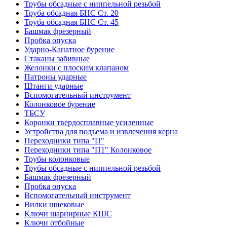
Трубы обсадные с ниппельной резьбой
Труба обсадная БНС Ст. 20
Труба обсадная БНС Ст. 45
Башмак фрезерный
Пробка опуска
Ударно-Канатное бурение
Стаканы забивные
Желонки с плоским клапаном
Патроны ударные
Штанги ударные
Вспомогательный инструмент
Колонковое бурение
ТБСУ
Коронки твердосплавные усиленные
Устройства для подъема и извлечения керна
Переходники типа "П"
Переходники типа "П1" Колонковое
Трубы колонковые
Трубы обсадные с ниппельной резьбой
Башмак фрезерный
Пробка опуска
Вспомогательный инструмент
Вилки шнековые
Ключи шарнирные КШС
Ключи отбойные