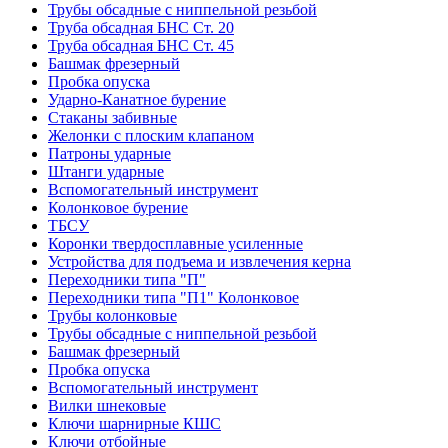
Трубы обсадные с ниппельной резьбой
Труба обсадная БНС Ст. 20
Труба обсадная БНС Ст. 45
Башмак фрезерный
Пробка опуска
Ударно-Канатное бурение
Стаканы забивные
Желонки с плоским клапаном
Патроны ударные
Штанги ударные
Вспомогательный инструмент
Колонковое бурение
ТБСУ
Коронки твердосплавные усиленные
Устройства для подъема и извлечения керна
Переходники типа "П"
Переходники типа "П1" Колонковое
Трубы колонковые
Трубы обсадные с ниппельной резьбой
Башмак фрезерный
Пробка опуска
Вспомогательный инструмент
Вилки шнековые
Ключи шарнирные КШС
Ключи отбойные