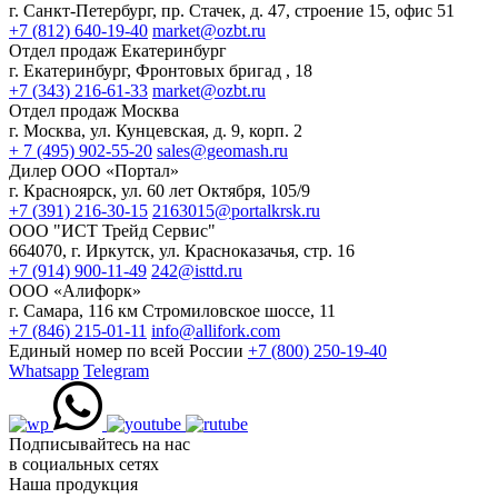
г. Санкт-Петербург, пр. Стачек, д. 47, строение 15, офис 51
+7 (812) 640-19-40
market@ozbt.ru
Отдел продаж Екатеринбург
г. Екатеринбург, Фронтовых бригад , 18
+7 (343) 216-61-33
market@ozbt.ru
Отдел продаж Москва
г. Москва, ул. Кунцевская, д. 9, корп. 2
+ 7 (495) 902-55-20
sales@geomash.ru
Дилер ООО «Портал»
г. Красноярск, ул. 60 лет Октября, 105/9
+7 (391) 216-30-15
2163015@portalkrsk.ru
ООО "ИСТ Трейд Сервис"
664070, г. Иркутск, ул. Красноказачья, стр. 16
+7 (914) 900-11-49
242@isttd.ru
ООО «Алифорк»
г. Самара, 116 км Стромиловское шоссе, 11
+7 (846) 215-01-11
info@allifork.com
Единый номер по всей России
+7 (800) 250-19-40
Whatsapp
Telegram
Подписывайтесь на нас
в социальных сетях
Наша продукция