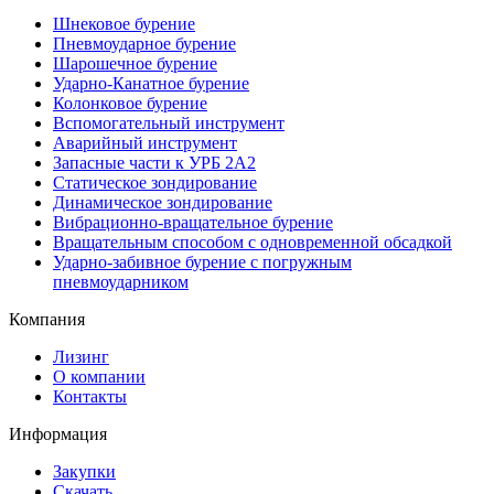
Шнековое бурение
Пневмоударное бурение
Шарошечное бурение
Ударно-Канатное бурение
Колонковое бурение
Вспомогательный инструмент
Аварийный инструмент
Запасные части к УРБ 2А2
Статическое зондирование
Динамическое зондирование
Вибрационно-вращательное бурение
Вращательным способом с одновременной обсадкой
Ударно-забивное бурение с погружным
пневмоударником
Компания
Лизинг
О компании
Контакты
Информация
Закупки
Скачать