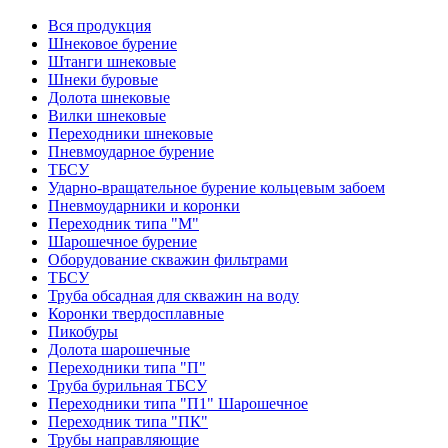
Вся продукция
Шнековое бурение
Штанги шнековые
Шнеки буровые
Долота шнековые
Вилки шнековые
Переходники шнековые
Пневмоударное бурение
ТБСУ
Ударно-вращательное бурение кольцевым забоем
Пневмоударники и коронки
Переходник типа "М"
Шарошечное бурение
Оборудование скважин фильтрами
ТБСУ
Труба обсадная для скважин на воду
Коронки твердосплавные
Пикобуры
Долота шарошечные
Переходники типа "П"
Труба бурильная ТБСУ
Переходники типа "П1" Шарошечное
Переходник типа "ПК"
Трубы направляющие