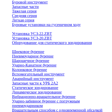
Буровой инструмент
Запасные части
Тяжелая серия
Средняя серия
Легкая серия
Буровые установки на гусеничном ходу
Установка УСЗ-22.ZBT
Установка УСЗ-20.ZBT
Оборудование для статического зондирования
Шнековое бурение
Пневмоударное бурение
Шарошечное бурение
Ударно-Канатное бурение
Колонковое бурение
Вспомогательный инструмент
Аварийный инструмент
Запасные части к УРБ 2А2
Статическое зондирование
Динамическое зондирование
Вибрационно-вращательное бурение
Ударно-забивное бурение с погружным
пневмоударником
Вращательным способом с одновременной обсадкой