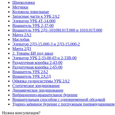
Шнеколовки
Метчики
Колокола ловильные
Запасные части к УРБ 2А2
Элеватор УРБ 4Т-14.000
Вращатель УРБ 2-37-00
Вращатель УРБ 2Д1-1010М.01Т.000 и 1010.01Т.000
Мачта 2А2
Маслобак
Элеватор 2Д3-15.000-3 и 2Д3-15.000-2
Мачта 2Д3
2. Товары БИ под заказ
Элеватор УРБ 2-33-00-03 и 2-33В-00
Раздаточная коробка 2-43-00
Раздаточная коробка 2-65-00
Вращатель УРБ 2А2
Вращатель УРБ 2А2Д
Обвязка гидросистемы УРБ 2А2
Статическое зондирование
Динамическое зондирование
Вибрационно-вращательное бурение
Вращательным способом с одновременной обсадкой
Ударно-забивное бурение с погружным пневмоударником
Нужна консультация?