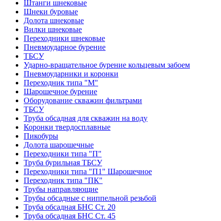
Штанги шнековые
Шнеки буровые
Долота шнековые
Вилки шнековые
Переходники шнековые
Пневмоударное бурение
ТБСУ
Ударно-вращательное бурение кольцевым забоем
Пневмоударники и коронки
Переходник типа "М"
Шарошечное бурение
Оборудование скважин фильтрами
ТБСУ
Труба обсадная для скважин на воду
Коронки твердосплавные
Пикобуры
Долота шарошечные
Переходники типа "П"
Труба бурильная ТБСУ
Переходники типа "П1" Шарошечное
Переходник типа "ПК"
Трубы направляющие
Трубы обсадные с ниппельной резьбой
Труба обсадная БНС Ст. 20
Труба обсадная БНС Ст. 45