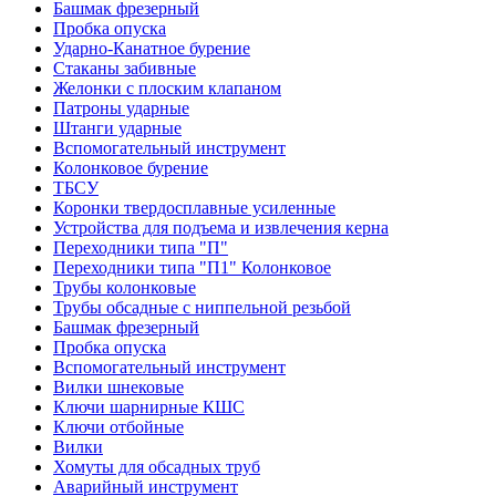
Башмак фрезерный
Пробка опуска
Ударно-Канатное бурение
Стаканы забивные
Желонки с плоским клапаном
Патроны ударные
Штанги ударные
Вспомогательный инструмент
Колонковое бурение
ТБСУ
Коронки твердосплавные усиленные
Устройства для подъема и извлечения керна
Переходники типа "П"
Переходники типа "П1" Колонковое
Трубы колонковые
Трубы обсадные с ниппельной резьбой
Башмак фрезерный
Пробка опуска
Вспомогательный инструмент
Вилки шнековые
Ключи шарнирные КШС
Ключи отбойные
Вилки
Хомуты для обсадных труб
Аварийный инструмент