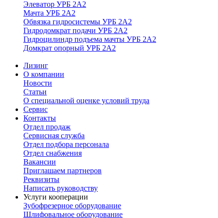
Элеватор УРБ 2А2
Мачта УРБ 2А2
Обвязка гидросистемы УРБ 2А2
Гидродомкрат подачи УРБ 2А2
Гидроцилиндр подъема мачты УРБ 2А2
Домкрат опорный УРБ 2А2
Лизинг
О компании
Новости
Статьи
О специальной оценке условий труда
Сервис
Контакты
Отдел продаж
Сервисная служба
Отдел подбора персонала
Отдел снабжения
Вакансии
Приглашаем партнеров
Реквизиты
Написать руководству
Услуги кооперации
Зубофрезерное оборудование
Шлифовальное оборудование