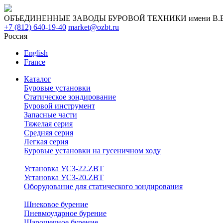
ОБЪЕДИНЕННЫЕ ЗАВОДЫ БУРОВОЙ ТЕХНИКИ имени В.В. 
+7 (812) 640-19-40
market@ozbt.ru
Россия
English
France
Каталог
Буровые установки
Статическое зондирование
Буровой инструмент
Запасные части
Тяжелая серия
Средняя серия
Легкая серия
Буровые установки на гусеничном ходу
Установка УСЗ-22.ZBT
Установка УСЗ-20.ZBT
Оборудование для статического зондирования
Шнековое бурение
Пневмоударное бурение
Шарошечное бурение