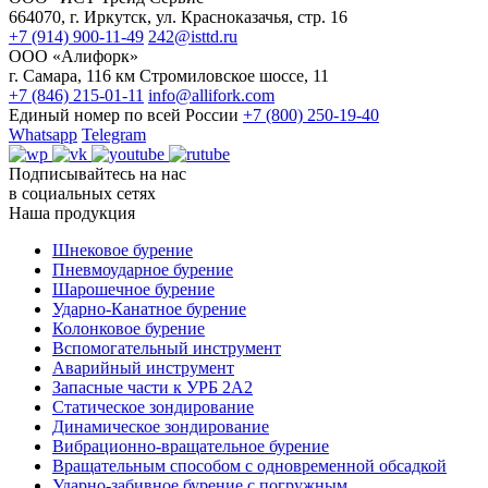
664070, г. Иркутск, ул. Красноказачья, стр. 16
+7 (914) 900-11-49
242@isttd.ru
ООО «Алифорк»
г. Самара, 116 км Стромиловское шоссе, 11
+7 (846) 215-01-11
info@allifork.com
Единый номер по всей России
+7 (800) 250-19-40
Whatsapp
Telegram
Подписывайтесь на нас
в социальных сетях
Наша продукция
Шнековое бурение
Пневмоударное бурение
Шарошечное бурение
Ударно-Канатное бурение
Колонковое бурение
Вспомогательный инструмент
Аварийный инструмент
Запасные части к УРБ 2А2
Статическое зондирование
Динамическое зондирование
Вибрационно-вращательное бурение
Вращательным способом с одновременной обсадкой
Ударно-забивное бурение с погружным