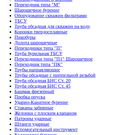
Переходник типа "М"
Шарошечное бурение
Оборудование скважин фильтрами
ТБСУ
Труба обсадная для скважин на воду
Коронки твердосплавные
Пикобуры
Долота шарошечные
Переходники типа "П"
Труба бурильная ТБСУ
Переходники типа "П1" Шарошечное
Переходник типа "ПК"
Трубы направляющие
Трубы обсадные с ниппельной резьбой
Труба обсадная БНС Ст. 20
Труба обсадная БНС Ст. 45
Башмак фрезерный
Пробка опуска
Ударно-Канатное бурение
Стаканы забивные
Желонки с плоским клапаном
Патроны ударные
Штанги ударные
Вспомогательный инструмент
Колонковое бурение