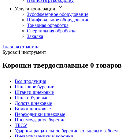
Написать руководству
Услуги кооперации
Зубофрезерное оборудование
Шлифовальное оборудование
Токарная обработка
Cверлильная обработка
Закалка
Главная страница
Буровой инструмент
Коронки твердосплавные
0 товаров
Вся продукция
Шнековое бурение
Штанги шнековые
Шнеки буровые
Долота шнековые
Вилки шнековые
Переходники шнековые
Пневмоударное бурение
ТБСУ
Ударно-вращательное бурение кольцевым забоем
Пневмоударники и коронки