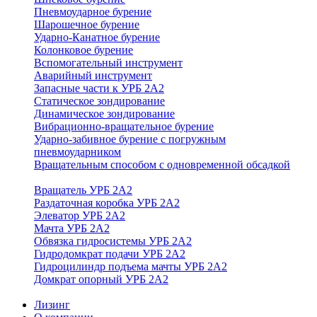
Пневмоударное бурение
Шарошечное бурение
Ударно-Канатное бурение
Колонковое бурение
Вспомогательный инструмент
Аварийный инструмент
Запасные части к УРБ 2А2
Статическое зондирование
Динамическое зондирование
Вибрационно-вращательное бурение
Ударно-забивное бурение с погружным
пневмоударником
Вращательным способом с одновременной обсадкой
Вращатель УРБ 2А2
Раздаточная коробка УРБ 2А2
Элеватор УРБ 2А2
Мачта УРБ 2А2
Обвязка гидросистемы УРБ 2А2
Гидродомкрат подачи УРБ 2А2
Гидроцилиндр подъема мачты УРБ 2А2
Домкрат опорный УРБ 2А2
Лизинг