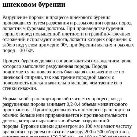
шнековом бурении
Разрушение породы в процессе шнекового бурения
производится путем разрезания и разрыхления горных пород
лопастным буровым долотом. При производстве бурения
горных пород повышенной плотности и гравийно-галечных
отложений используют долота, лопасти которых обращены к
забою под углом примерно 90ᵒ, при бурении мягких и рыхлых
пород – 30-60ᵒ.
Процесс бурения должен сопровождаться охлаждением, роль
которого выполняет разрушенная порода. Порода
поднимается на поверхность благодаря скольжению ее по
шнековой спирали, так как трение породной массы о
поверхность шнека значительно меньше, чем трение ее о
стенки скважин.
Нормальной транспортировкой считается процесс, когда
разрушенная порода занимает 0,2-0,4 объема межвиткового
пространства. Производительность шнекового транспортера
обычно больше или приравнивается к производительности
долота, которая выражается в объеме разрушенной
породы. Буровые шнеки диаметром до 100 мм имеют частоту
вращения в среднем показателе между 200 и 500 оборотов в