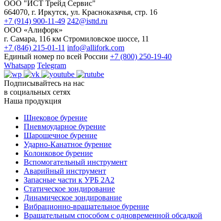
ООО "ИСТ Трейд Сервис"
664070, г. Иркутск, ул. Красноказачья, стр. 16
+7 (914) 900-11-49
242@isttd.ru
ООО «Алифорк»
г. Самара, 116 км Стромиловское шоссе, 11
+7 (846) 215-01-11
info@allifork.com
Единый номер по всей России
+7 (800) 250-19-40
Whatsapp
Telegram
Подписывайтесь на нас
в социальных сетях
Наша продукция
Шнековое бурение
Пневмоударное бурение
Шарошечное бурение
Ударно-Канатное бурение
Колонковое бурение
Вспомогательный инструмент
Аварийный инструмент
Запасные части к УРБ 2А2
Статическое зондирование
Динамическое зондирование
Вибрационно-вращательное бурение
Вращательным способом с одновременной обсадкой